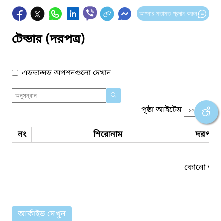
আপনার মতামত প্রদান করুন
টেন্ডার (দরপত্র)
এডভান্সড অপশনগুলো দেখান
পৃষ্ঠা আইটেম
নং
শিরোনাম
দরপত্র 
কোনো তথ্য
আর্কাইভ দেখুন