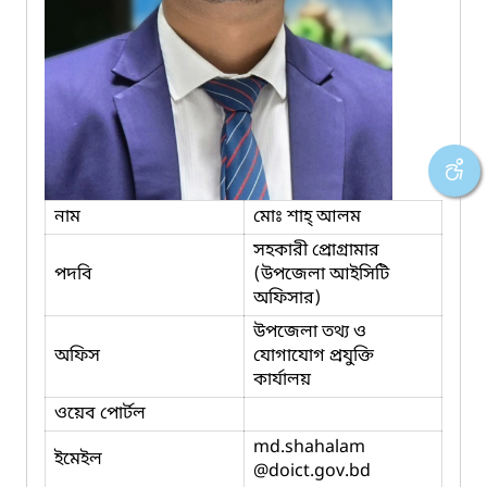
নাম
মোঃ শাহ্‌ আলম
সহকারী প্রোগ্রামার
পদবি
(উপজেলা আইসিটি
অফিসার)
উপজেলা তথ্য ও
অফিস
যোগাযোগ প্রযুক্তি
কার্যালয়
ওয়েব পোর্টল
md.shahalam
ইমেইল
@doict.gov.bd