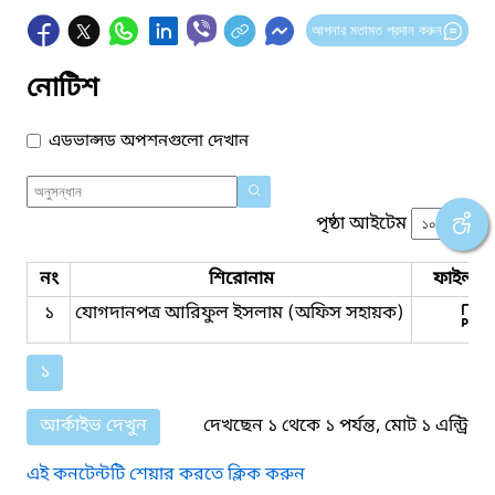
আপনার মতামত প্রদান করুন
নোটিশ
এডভান্সড অপশনগুলো দেখান
পৃষ্ঠা আইটেম
নং
শিরোনাম
ফাইল সম
১
যোগদানপত্র আরিফুল ইসলাম (অফিস সহায়ক)
১
আর্কাইভ দেখুন
দেখছেন ১ থেকে ১ পর্যন্ত, মোট ১ এন্ট্রি
এই কনটেন্টটি শেয়ার করতে ক্লিক করুন